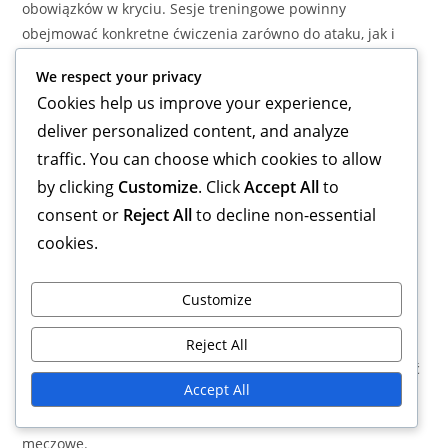
obowiązków w kryciu. Sesje treningowe powinny
obejmować konkretne ćwiczenia zarówno do ataku, jak i
obrony stałych fragmentów, aby zwiększyć efektywność.
We respect your privacy
Ćwiczenia treningowe do wdrożenia
Cookies help us improve your experience,
deliver personalized content, and analyze
Aby skutecznie wdrożyć formacje 3-1-4-2 i 5-3-2, zespoły
traffic. You can choose which cookies to allow
powinny angażować się w ukierunkowane ćwiczenia
by clicking
Customize
. Click
Accept All
to
treningowe. Gry w małych zespołach mogą pomóc
consent or
Reject All
to decline non-essential
zawodnikom zrozumieć świadomość przestrzenną i
cookies.
ustawienie w ramach formacji. Włączenie ćwiczeń
koncentrujących się na kształcie defensywnym i szybkich
przejściach poprawi ogólną wydajność zespołu.
Customize
Regularne ćwiczenie
stałych fragmentów gry
i scenariuszy
Reject All
kontratakowych jest niezbędne. Trenerzy powinni zachęcać
Accept All
zawodników do komunikacji i podejmowania szybkich
decyzji podczas tych ćwiczeń, aby symulować warunki
meczowe.