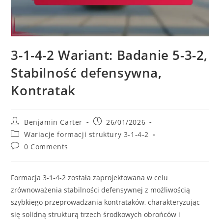
3-1-4-2 Wariant: Badanie 5-3-2,
Stabilność defensywna,
Kontratak
Post
Post
Benjamin Carter
26/01/2026
author:
published:
Post
Wariacje formacji struktury 3-1-4-2
category:
Post
0 Comments
comments:
Formacja 3-1-4-2 została zaprojektowana w celu
zrównoważenia stabilności defensywnej z możliwością
szybkiego przeprowadzania kontrataków, charakteryzując
się solidną strukturą trzech środkowych obrońców i