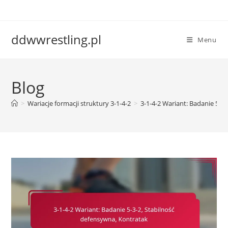
Skip
to
content
ddwwrestling.pl
Menu
Blog
>
Wariacje formacji struktury 3-1-4-2
>
3-1-4-2 Wariant: Badanie 5-3