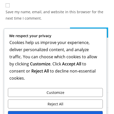
to
website
comment
URL
Save my name, email, and website in this browser for the
(optional)
next time I comment.
We respect your privacy
Cookies help us improve your experience,
deliver personalized content, and analyze
Linki
traffic. You can choose which cookies to allow
Nasza historia
by clicking
Customize
. Click
Accept All
to
Kontakt
consent or
Reject All
to decline non-essential
Wpisy na blogu
cookies.
Najnowsze Wpisy
Customize
3-1-4-2 Formacja piłkarska: Pozycjonowanie graczy, Dyscyplina
taktyczna, Spójność zespołu
Reject All
3-1-4-2 Wariant: Adaptacje dla młodzieży, Zastosowania w