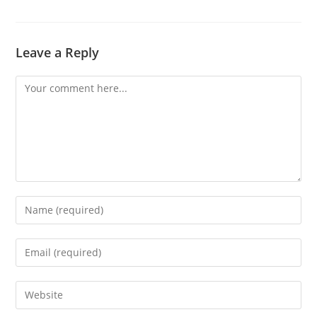
Leave a Reply
Comment
Enter
your
name
Enter
or
your
username
email
Enter
to
address
your
comment