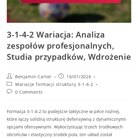
3-1-4-2 Wariacja: Analiza
zespołów profesjonalnych,
Studia przypadków, Wdrożenie
Post
Post
Benjamin Carter
16/01/2026
author:
published:
Post
Wariacje formacji struktury 3-1-4-2
category:
Post
0 Comments
comments:
Formacja 3-1-4-2 to podejście taktyczne w piłce nożnej,
które łączy solidną strukturę defensywną z dynamicznymi
opcjami ofensywnymi. Wykorzystując trzech środkowych
obrońców i elastyczny środek pola, ten układ został