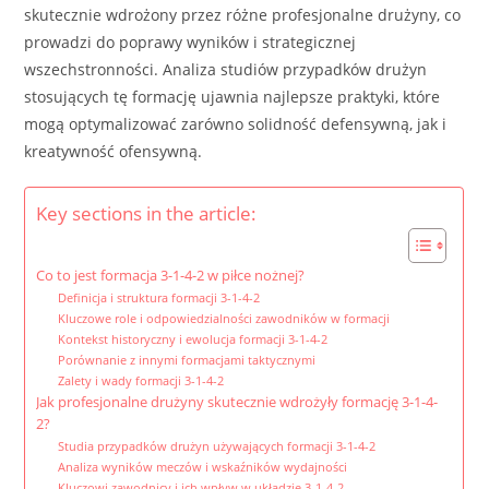
skutecznie wdrożony przez różne profesjonalne drużyny, co
prowadzi do poprawy wyników i strategicznej
wszechstronności. Analiza studiów przypadków drużyn
stosujących tę formację ujawnia najlepsze praktyki, które
mogą optymalizować zarówno solidność defensywną, jak i
kreatywność ofensywną.
Key sections in the article:
Co to jest formacja 3-1-4-2 w piłce nożnej?
Definicja i struktura formacji 3-1-4-2
Kluczowe role i odpowiedzialności zawodników w formacji
Kontekst historyczny i ewolucja formacji 3-1-4-2
Porównanie z innymi formacjami taktycznymi
Zalety i wady formacji 3-1-4-2
Jak profesjonalne drużyny skutecznie wdrożyły formację 3-1-4-
2?
Studia przypadków drużyn używających formacji 3-1-4-2
Analiza wyników meczów i wskaźników wydajności
Kluczowi zawodnicy i ich wpływ w układzie 3-1-4-2