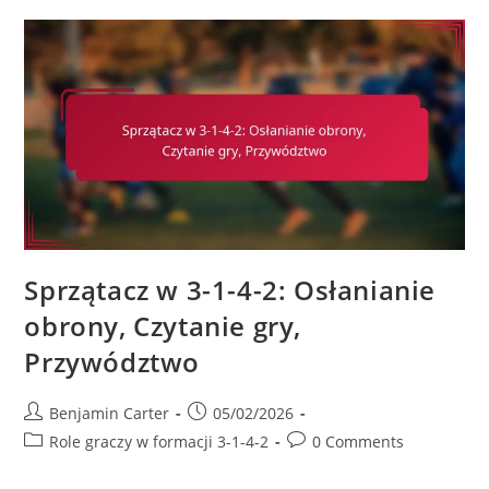
Piłkarska:
Wykorzystanie
Szerokości,
Przeciążenia,
Rotacje
Zawodników
Sprzątacz w 3-1-4-2: Osłanianie
obrony, Czytanie gry,
Przywództwo
Post
Post
Benjamin Carter
05/02/2026
author:
published:
Post
Post
Role graczy w formacji 3-1-4-2
0 Comments
category:
comments: