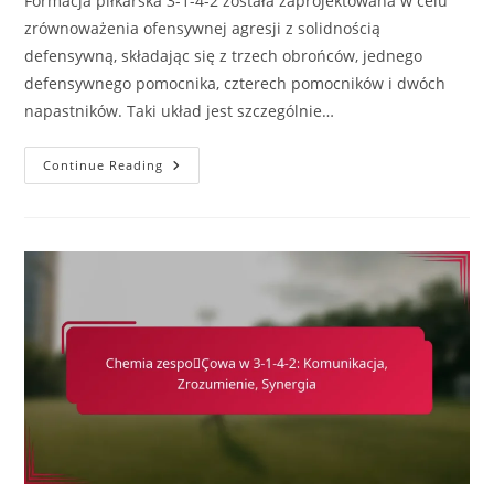
Formacja piłkarska 3-1-4-2 została zaprojektowana w celu
zrównoważenia ofensywnej agresji z solidnością
defensywną, składając się z trzech obrońców, jednego
defensywnego pomocnika, czterech pomocników i dwóch
napastników. Taki układ jest szczególnie…
3-
Continue Reading
1-
4-
2
Formacja
Piłkarska:
Taktyka
Wysokiego
Pressingu,
Linia
Obrony,
Zaangażowanie
Bramkarza