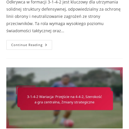
Odkrywca w formacji 3-1-4-2 jest kluczowy dla utrzymania
solidnej struktury defensywnej, odpowiedzialny za ochronę
linii obrony i neutralizowanie zagrożeń ze strony
przeciwników. Ta rola wymaga wysokiego poziomu
świadomości taktycznej oraz…
Sprzątacz
Continue Reading
W
3-
1-
4-
2:
Osłanianie
Obrony,
Czytanie
Gry,
Przywództwo