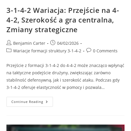
3-1-4-2 Wariacja: Przejście na 4-
4-2, Szerokość a gra centralna,
Zmiany strategiczne
Post
Post
Benjamin Carter
04/02/2026
author:
published:
Post
Post
Wariacje formacji struktury 3-1-4-2
0 Comments
category:
comments:
Przejście z formacji 3-1-4-2 do 4-4-2 może znacząco wpłynąć
na taktyczne podejście drużyny, zwiększając zarówno
stabilność defensywną, jak i szerokość ataku. Podczas gdy
3-1-4-2 oferuje elastyczność w pomocy i pozwala…
3-
Continue Reading
1-
4-
2
Wariacja:
Przejście
Na
4-