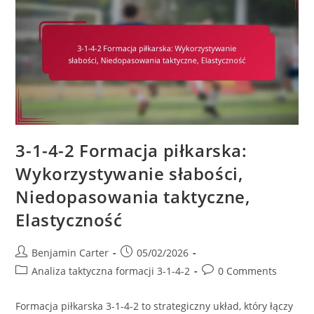
Gry,
Osłona
Defensywna,
Wizja
3-1-4-2 Formacja piłkarska:
Wykorzystywanie słabości,
Niedopasowania taktyczne,
Elastyczność
Post
Post
Benjamin Carter
05/02/2026
author:
published:
Post
Post
Analiza taktyczna formacji 3-1-4-2
0 Comments
category:
comments:
Formacja piłkarska 3-1-4-2 to strategiczny układ, który łączy