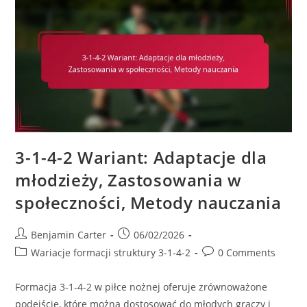
Graczy,
Dyscyplina
Taktyczna,
Spójność
Zespołu
3-1-4-2 Wariant: Adaptacje dla
młodzieży, Zastosowania w
społeczności, Metody nauczania
Post
Post
Benjamin Carter
06/02/2026
author:
published:
Post
Post
Wariacje formacji struktury 3-1-4-2
0 Comments
category:
comments:
Formacja 3-1-4-2 w piłce nożnej oferuje zrównoważone
podejście, które można dostosować do młodych graczy i