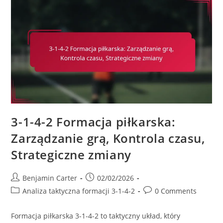
2:
Komunikacja,
Zrozumienie,
Synergia
3-1-4-2 Formacja piłkarska:
Zarządzanie grą, Kontrola czasu,
Strategiczne zmiany
Post
Post
Benjamin Carter
02/02/2026
author:
published:
Post
Post
Analiza taktyczna formacji 3-1-4-2
0 Comments
category:
comments:
Formacja piłkarska 3-1-4-2 to taktyczny układ, który