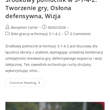
Tworzenie gry, Osłona
defensywna, Wizja
Post
Post
Benjamin Carter
06/02/2026
author:
published:
Post
Post
Role graczy w formacji 3-1-4-2
0 Comments
category:
comments:
Środkowy pomocnik w formacji 3-1-4-2 jest kluczowy dla
łączenia obrony z atakiem, wymagając unikalnej kombinacji
umiejętności kreowania gry, defensywnego wsparcia i wizji
taktycznej. Ten zawodnik orchestruje ruchy drużyny,
wykorzystując silne…
Środkowy
Continue Reading
Pomocnik
W
3-
1-
4-
2:
Tworzenie