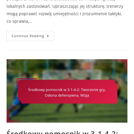
lokalnych zastosowań. Upraszczając jej strukturę, trenerzy
mogą poprawić rozwój umiejętności i zrozumienie taktyki,
co sprawia,…
3-
Continue Reading
1-
4-
2
Wariant:
Adaptacje
Dla
Młodzieży,
Zastosowania
W
Społeczności,
Metody
Nauczania
Środkowy pomocnik w 3-1-4-2: