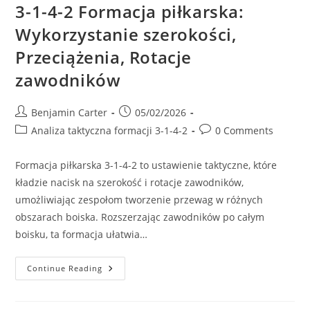
3-1-4-2 Formacja piłkarska:
Wykorzystanie szerokości,
Przeciążenia, Rotacje
zawodników
Post
Post
Benjamin Carter
05/02/2026
author:
published:
Post
Post
Analiza taktyczna formacji 3-1-4-2
0 Comments
category:
comments:
Formacja piłkarska 3-1-4-2 to ustawienie taktyczne, które
kładzie nacisk na szerokość i rotacje zawodników,
umożliwiając zespołom tworzenie przewag w różnych
obszarach boiska. Rozszerzając zawodników po całym
boisku, ta formacja ułatwia…
3-
Continue Reading
1-
4-
2
Formacja