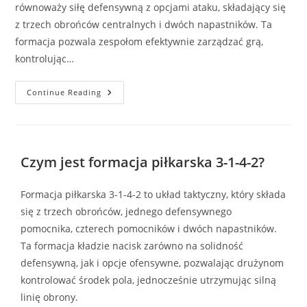
równoważy siłę defensywną z opcjami ataku, składający się
z trzech obrońców centralnych i dwóch napastników. Ta
formacja pozwala zespołom efektywnie zarządzać grą,
kontrolując…
3-
Continue Reading
1-
4-
2
Formacja
Piłkarska:
Zarządzanie
Czym jest formacja piłkarska 3-1-4-2?
Grą,
Kontrola
Czasu,
Strategiczne
Formacja piłkarska 3-1-4-2 to układ taktyczny, który składa
Zmiany
się z trzech obrońców, jednego defensywnego
pomocnika, czterech pomocników i dwóch napastników.
Ta formacja kładzie nacisk zarówno na solidność
defensywną, jak i opcje ofensywne, pozwalając drużynom
kontrolować środek pola, jednocześnie utrzymując silną
linię obrony.