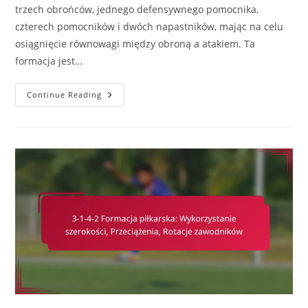
trzech obrońców, jednego defensywnego pomocnika,
czterech pomocników i dwóch napastników, mając na celu
osiągnięcie równowagi między obroną a atakiem. Ta
formacja jest…
3-
Continue Reading
1-
4-
2
Formacja
Piłkarska:
Wykorzystywanie
Słabości,
Niedopasowania
Taktyczne,
Elastyczność