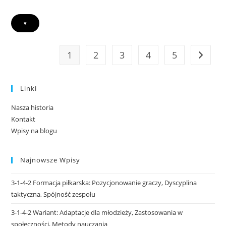
▾
1
2
3
4
5
Go to t
Linki
Nasza historia
Kontakt
Wpisy na blogu
Najnowsze Wpisy
3-1-4-2 Formacja piłkarska: Pozycjonowanie graczy, Dyscyplina
taktyczna, Spójność zespołu
3-1-4-2 Wariant: Adaptacje dla młodzieży, Zastosowania w
społeczności, Metody nauczania