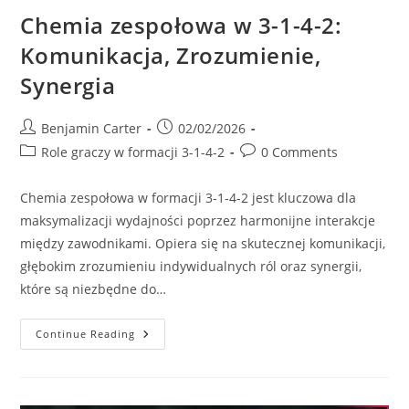
Chemia zespołowa w 3-1-4-2:
Komunikacja, Zrozumienie,
Synergia
Post
Post
Benjamin Carter
02/02/2026
author:
published:
Post
Post
Role graczy w formacji 3-1-4-2
0 Comments
category:
comments:
Chemia zespołowa w formacji 3-1-4-2 jest kluczowa dla
maksymalizacji wydajności poprzez harmonijne interakcje
między zawodnikami. Opiera się na skutecznej komunikacji,
głębokim zrozumieniu indywidualnych ról oraz synergii,
które są niezbędne do…
Chemia
Continue Reading
Zespołowa
W
3-
1-
4-