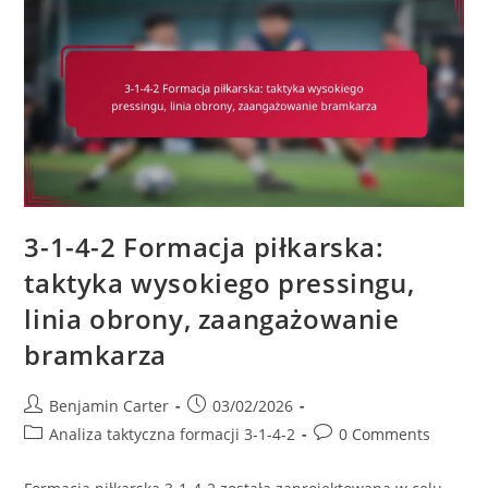
4-
2,
Szerokość
A
Gra
Centralna,
Zmiany
Strategiczne
3-1-4-2 Formacja piłkarska:
taktyka wysokiego pressingu,
linia obrony, zaangażowanie
bramkarza
Post
Post
Benjamin Carter
03/02/2026
author:
published:
Post
Post
Analiza taktyczna formacji 3-1-4-2
0 Comments
category:
comments: