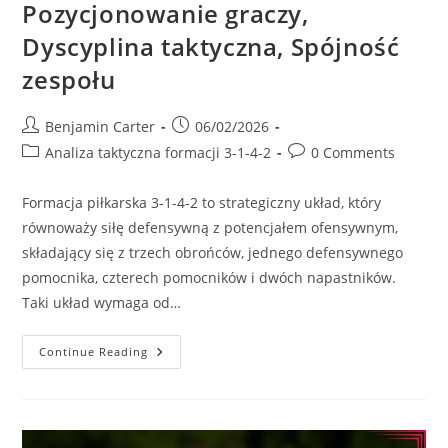
Pozycjonowanie graczy,
Dyscyplina taktyczna, Spójność
zespołu
Post
Post
Benjamin Carter
06/02/2026
author:
published:
Post
Post
Analiza taktyczna formacji 3-1-4-2
0 Comments
category:
comments:
Formacja piłkarska 3-1-4-2 to strategiczny układ, który
równoważy siłę defensywną z potencjałem ofensywnym,
składający się z trzech obrońców, jednego defensywnego
pomocnika, czterech pomocników i dwóch napastników.
Taki układ wymaga od…
3-
Continue Reading
1-
4-
2
Formacja
Piłkarska:
Pozycjonowanie