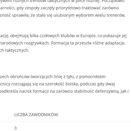
pływem różnych trendów taktycznych w piłce nożnej. Początkowo
arności, gdy zespoły zaczęły priorytetowo traktować zarówno
yczność sprawiła, że stała się ulubionym wyborem wielu trenerów,
mację, obejmują kilka czołowych klubów w Europie, co pokazuje jej
ynarodowych rozgrywkach. Formacja ta przeszła różne adaptacje,
ch taktycznych.
rzech obrońców tworzących linię z tyłu, z pomocnikiem
icy rozciągają się na szerokość boiska, podczas gdy dwaj
odkreśla nacisk formacji na zarówno stabilność defensywną, jak i
LICZBA ZAWODNIKÓW
3