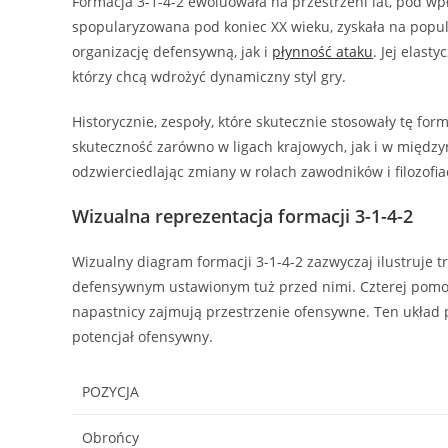
Formacja 3-1-4-2 ewoluowała na przestrzeni lat, pod w
spopularyzowana pod koniec XX wieku, zyskała na popul
organizację defensywną, jak i
płynność ataku
. Jej elast
którzy chcą wdrożyć dynamiczny styl gry.
Historycznie, zespoły, które skutecznie stosowały tę for
skuteczność zarówno w ligach krajowych, jak i w międz
odzwierciedlając zmiany w rolach zawodników i filozofia
Wizualna reprezentacja formacji 3-1-4-2
Wizualny diagram formacji 3-1-4-2 zazwyczaj ilustruje t
defensywnym ustawionym tuż przed nimi. Czterej pomocn
napastnicy zajmują przestrzenie ofensywne. Ten układ p
potencjał ofensywny.
POZYCJA
Obrońcy