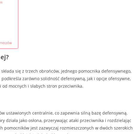
om
 meczów
nej?
óry składa się z trzech obrońców, jednego pomocnika defensywnego,
podkreśla zarówno solidność defensywną, jak i opcje ofensywne,
 od mocnych i słabych stron przeciwnika.
ców ustawionych centralnie, co zapewnia silną bazę defensywną.
y działa jako osłona, przerywając ataki przeciwnika i rozdzielając
ch pomocników jest zazwyczaj rozmieszczonych w dwóch szerokich