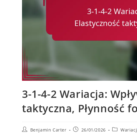
3-1-4-2 Wariacja: Wpły
taktyczna, Płynność f
Post
Post
Post
Benjamin Carter
26/01/2026
Wariacj
author:
published:
category: