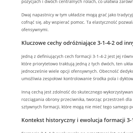
pozycjach i dwóch centralnych rolach, co ułatwia zarówn
Dwaj napastnicy w tym układzie mogą grać jako tradycyj
cofnąć się, aby wspierać pomoc. Ta elastyczność pozwa
ofensywnymi.
Kluczowe cechy odróżniające 3-1-4-2 od inn
Jedną z definiujących cech formacji 3-1-4-2 jest jej ró
które priorytetowo traktują jedną z tych dwóch, ten uk
jednocześnie wiele opcji ofensywnych. Obecność dedy
umożliwia zespołowi kontrolowanie środka pola i dykto
Inną cechą jest zdolność do skutecznego wykorzystywa
rozciągania obrony przeciwnika, tworząc przestrzeń dla
sztywnych formacji, które mogą nie mieć tego samego po
Kontekst historyczny i ewolucja formacji 3-