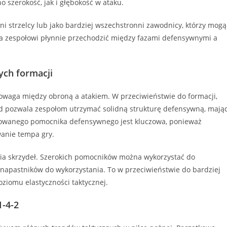
o szerokość, jak i głębokość w ataku.
ni strzelcy lub jako bardziej wszechstronni zawodnicy, którzy mogą
la zespołowi płynnie przechodzić między fazami defensywnymi a
ych formacji
wnowaga między obroną a atakiem. W przeciwieństwie do formacji,
ład pozwala zespołom utrzymać solidną strukturę defensywną, mają
kowanego pomocnika defensywnego jest kluczowa, ponieważ
wanie tempa gry.
nia skrzydeł. Szerokich pomocników można wykorzystać do
 napastników do wykorzystania. To w przeciwieństwie do bardziej
ziomu elastyczności taktycznej.
1-4-2