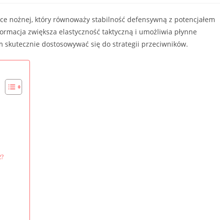
łce nożnej, który równoważy stabilność defensywną z potencjałem
ormacja zwiększa elastyczność taktyczną i umożliwia płynne
m skutecznie dostosowywać się do strategii przeciwników.
2?