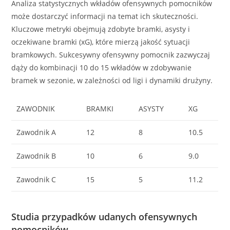
Analiza statystycznych wkładów ofensywnych pomocników
może dostarczyć informacji na temat ich skuteczności.
Kluczowe metryki obejmują zdobyte bramki, asysty i
oczekiwane bramki (xG), które mierzą jakość sytuacji
bramkowych. Sukcesywny ofensywny pomocnik zazwyczaj
dąży do kombinacji 10 do 15 wkładów w zdobywanie
bramek w sezonie, w zależności od ligi i dynamiki drużyny.
ZAWODNIK
BRAMKI
ASYSTY
XG
Zawodnik A
12
8
10.5
Zawodnik B
10
6
9.0
Zawodnik C
15
5
11.2
Studia przypadków udanych ofensywnych
pomocników