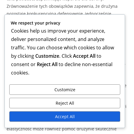
Zrównoważenie tych obowiązków zapewnia, że drużyna
pozostaje konkurencyjna defensywnie, jednocześnie
utrzymując silne zagrożenie ofensywne.
We respect your privacy
Cookies help us improve your experience,
Elastyczność w taktyce
deliver personalized content, and analyze
traffic. You can choose which cookies to allow
Elastyczność jest kluczowa dla ofensywnego pomocnika,
ponieważ mogą być zmuszeni do dostosowania swojego
by clicking
Customize
. Click
Accept All
to
stylu gry w zależności od przeciwnika lub sytuacji w meczu.
consent or
Reject All
to decline non-essential
Powinni czuć się komfortowo w przełączaniu się między
cookies.
różnymi formacjami lub rolami, niezależnie od tego, czy
chodzi o cofnięcie się, aby wspierać pomoc, czy o podążanie
Customize
wyżej, aby wspierać napastników.
Reject All
Bycie wszechstronnym pozwala ofensywnemu pomocnikowi
pasować do różnych ustawień taktycznych, co czyni ich
Accept All
nieocenionymi dla ogólnej strategii drużyny. Ta
elastyczność może również pomóc drużynie skutecznie