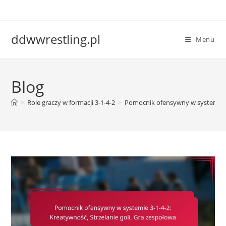
Skip
to
content
ddwwrestling.pl
Menu
Blog
>
Role graczy w formacji 3-1-4-2
>
Pomocnik ofensywny w systemie 3-