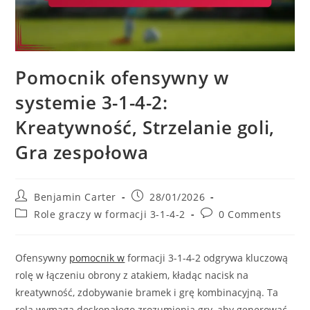
Pomocnik ofensywny w
systemie 3-1-4-2:
Kreatywność, Strzelanie goli,
Gra zespołowa
Post
Post
Benjamin Carter
28/01/2026
author:
published:
Post
Post
Role graczy w formacji 3-1-4-2
0 Comments
category:
comments:
Ofensywny
pomocnik w
formacji 3-1-4-2 odgrywa kluczową
rolę w łączeniu obrony z atakiem, kładąc nacisk na
kreatywność, zdobywanie bramek i grę kombinacyjną. Ta
rola wymaga doskonałego zrozumienia gry, aby generować