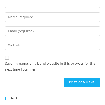
Enter
your
name
Enter
or
your
username
email
Enter
to
address
your
comment
to
website
comment
URL
Save my name, email, and website in this browser for the
(optional)
next time I comment.
Linki