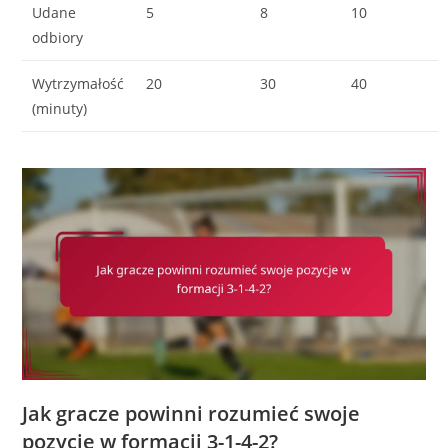
Udane
5
8
10
odbiory
Wytrzymałość
20
30
40
(minuty)
Jak gracze powinni rozumieć swoje
pozycje w formacji 3-1-4-2?