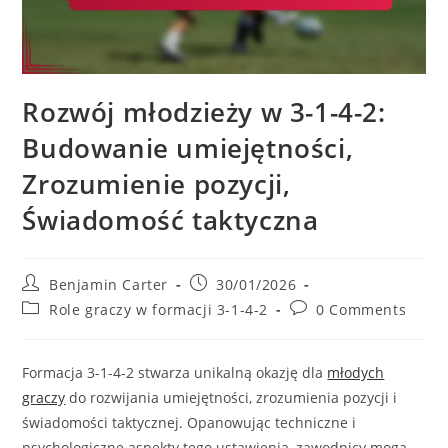
Rozwój młodzieży w 3-1-4-2:
Budowanie umiejętności,
Zrozumienie pozycji,
Świadomość taktyczna
Post
Post
Benjamin Carter
30/01/2026
author:
published:
Post
Post
Role graczy w formacji 3-1-4-2
0 Comments
category:
comments:
Formacja 3-1-4-2 stwarza unikalną okazję dla
młodych
graczy
do rozwijania umiejętności, zrozumienia pozycji i
świadomości taktycznej. Opanowując techniczne i
psychologiczne aspekty tego ustawienia, zawodnicy mogą