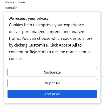
Nasza historia
Kontakt
Wpisy na blogu
We respect your privacy
Cookies help us improve your experience,
Najnowsze Wpisy
deliver personalized content, and analyze
traffic. You can choose which cookies to allow
3-1-4-2 Formacja piłkarska: Pozycjonowanie graczy, Dyscyplina
taktyczna, Spójność zespołu
by clicking
Customize
. Click
Accept All
to
consent or
Reject All
to decline non-essential
3-1-4-2 Wariant: Adaptacje dla młodzieży, Zastosowania w
społeczności, Metody nauczania
cookies.
Środkowy pomocnik w 3-1-4-2: Tworzenie gry, Osłona defensywna,
Wizja
Customize
3-1-4-2 Formacja piłkarska: Wykorzystywanie słabości,
Reject All
Niedopasowania taktyczne, Elastyczność
Accept All
3-1-4-2 Formacja piłkarska: Wykorzystanie szerokości, Przeciążenia,
Rotacje zawodników