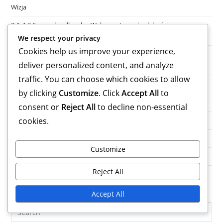
Wizja
3-1-4-2 Formacja piłkarska: Wykorzystywanie słabości,
Niedopasowania taktyczne, Elastyczność
We respect your privacy
Cookies help us improve your experience,
3-1-4-2 Formacja piłkarska: Wykorzystanie szerokości, Przeciążenia,
deliver personalized content, and analyze
Rotacje zawodników
traffic. You can choose which cookies to allow
by clicking
Customize
. Click
Accept All
to
Kategorie
consent or
Reject All
to decline non-essential
cookies.
Analiza taktyczna formacji 3-1-4-2
Role graczy w formacji 3-1-4-2
Customize
Wariacje formacji struktury 3-1-4-2
Reject All
Szukaj
Accept All