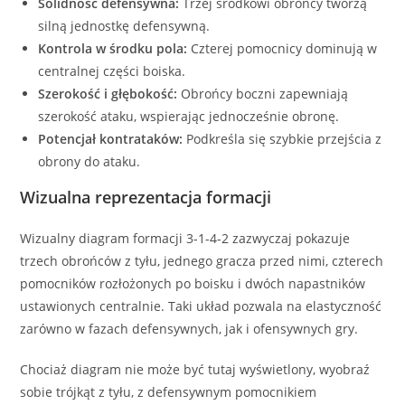
Solidność defensywna:
Trzej środkowi obrońcy tworzą
silną jednostkę defensywną.
Kontrola w środku pola:
Czterej pomocnicy dominują w
centralnej części boiska.
Szerokość i głębokość:
Obrońcy boczni zapewniają
szerokość ataku, wspierając jednocześnie obronę.
Potencjał kontrataków:
Podkreśla się szybkie przejścia z
obrony do ataku.
Wizualna reprezentacja formacji
Wizualny diagram formacji 3-1-4-2 zazwyczaj pokazuje
trzech obrońców z tyłu, jednego gracza przed nimi, czterech
pomocników rozłożonych po boisku i dwóch napastników
ustawionych centralnie. Taki układ pozwala na elastyczność
zarówno w fazach defensywnych, jak i ofensywnych gry.
Chociaż diagram nie może być tutaj wyświetlony, wyobraź
sobie trójkąt z tyłu, z defensywnym pomocnikiem