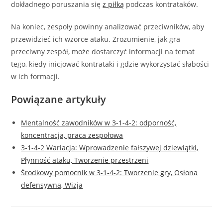
dokładnego poruszania się
z piłką
podczas kontrataków.
Na koniec, zespoły powinny analizować przeciwników, aby
przewidzieć ich wzorce ataku. Zrozumienie, jak gra
przeciwny zespół, może dostarczyć informacji na temat
tego, kiedy inicjować kontrataki i gdzie wykorzystać słabości
w ich formacji.
Powiązane artykuły
Mentalność zawodników w 3-1-4-2: odporność,
koncentracja, praca zespołowa
3-1-4-2 Wariacja: Wprowadzenie fałszywej dziewiątki,
Płynność ataku, Tworzenie przestrzeni
Środkowy pomocnik w 3-1-4-2: Tworzenie gry, Osłona
defensywna, Wizja