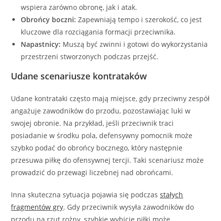
wspiera zarówno obronę, jak i atak.
Obrońcy boczni:
Zapewniają tempo i szerokość, co jest
kluczowe dla rozciągania formacji przeciwnika.
Napastnicy:
Muszą być zwinni i gotowi do wykorzystania
przestrzeni stworzonych podczas przejść.
Udane scenariusze kontrataków
Udane kontrataki często mają miejsce, gdy przeciwny zespół
angażuje zawodników do przodu, pozostawiając luki w
swojej obronie. Na przykład, jeśli przeciwnik traci
posiadanie w środku pola, defensywny pomocnik może
szybko podać do obrońcy bocznego, który następnie
przesuwa piłkę do ofensywnej tercji. Taki scenariusz może
prowadzić do przewagi liczebnej nad obrońcami.
Inna skuteczna sytuacja pojawia się podczas
stałych
fragmentów gry
. Gdy przeciwnik wysyła zawodników do
przodu na rzut rożny, szybkie wybicie piłki może