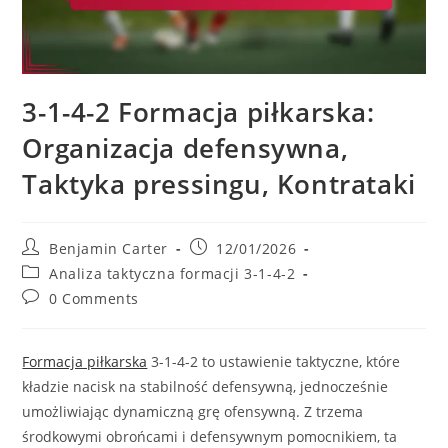
3-1-4-2 Formacja piłkarska:
Organizacja defensywna,
Taktyka pressingu, Kontrataki
Post
Post
Benjamin Carter
12/01/2026
author:
published:
Post
Analiza taktyczna formacji 3-1-4-2
category:
Post
0 Comments
comments:
Formacja piłkarska
3-1-4-2 to ustawienie taktyczne, które
kładzie nacisk na stabilność defensywną, jednocześnie
umożliwiając dynamiczną grę ofensywną. Z trzema
środkowymi obrońcami i defensywnym pomocnikiem, ta