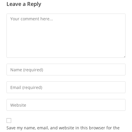
Leave a Reply
Comment
Enter
your
name
Enter
or
your
username
email
Enter
to
address
your
comment
to
website
comment
URL
Save my name, email, and website in this browser for the
(optional)