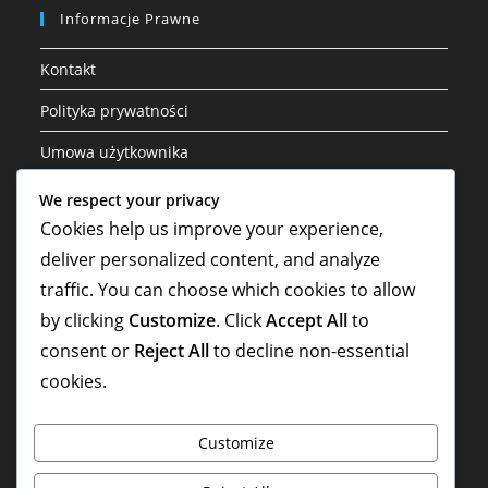
Informacje Prawne
Kontakt
Polityka prywatności
Umowa użytkownika
Nasza historia
We respect your privacy
Cookies help us improve your experience,
Preferencje plików cookie
deliver personalized content, and analyze
traffic. You can choose which cookies to allow
Szukaj
by clicking
Customize
. Click
Accept All
to
consent or
Reject All
to decline non-essential
cookies.
Customize