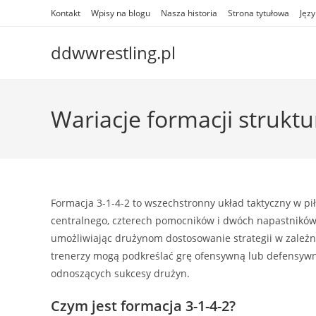
Skip
Kontakt
Wpisy na blogu
Nasza historia
Strona tytułowa
Języ
to
content
ddwwrestling.pl
Wariacje formacji struktu
Formacja 3-1-4-2 to wszechstronny układ taktyczny w pi
centralnego, czterech pomocników i dwóch napastników
umożliwiając drużynom dostosowanie strategii w zależno
trenerzy mogą podkreślać grę ofensywną lub defensywn
odnoszących sukcesy drużyn.
Czym jest formacja 3-1-4-2?