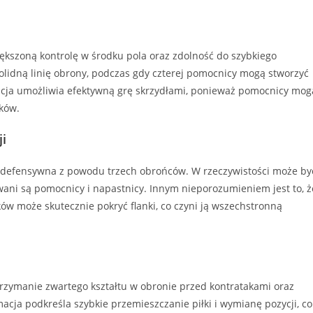
większoną kontrolę w środku pola oraz zdolność do szybkiego
solidną linię obrony, podczas gdy czterej pomocnicy mogą stworzyć
cja umożliwia efektywną grę skrzydłami, ponieważ pomocnicy mog
ików.
i
t defensywna z powodu trzech obrońców. W rzeczywistości może by
wani są pomocnicy i napastnicy. Innym nieporozumieniem jest to, ż
ów może skutecznie pokryć flanki, co czyni ją wszechstronną
trzymanie zwartego kształtu w obronie przed kontratakami oraz
ja podkreśla szybkie przemieszczanie piłki i wymianę pozycji, co