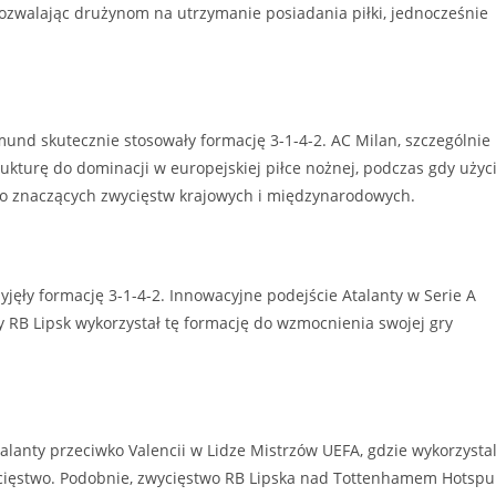
zwalając drużynom na utrzymanie posiadania piłki, jednocześnie
tmund skutecznie stosowały formację 3-1-4-2. AC Milan, szczególnie
trukturę do dominacji w europejskiej piłce nożnej, podczas gdy użyc
o znaczących zwycięstw krajowych i międzynarodowych.
rzyjęły formację 3-1-4-2. Innowacyjne podejście Atalanty w Serie A
 RB Lipsk wykorzystał tę formację do wzmocnienia swojej gry
lanty przeciwko Valencii w Lidze Mistrzów UEFA, gdzie wykorzystal
cięstwo. Podobnie, zwycięstwo RB Lipska nad Tottenhamem Hotspu