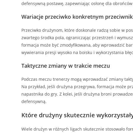
defensywną postawę, zapewniając osłonę dla obrońców i
Wariacje przeciwko konkretnym przeciwni
Przeciwko drużynom, które doskonale radzą sobie w pos
zwartego środka pola, ograniczając przestrzeń i wymuszaj
formacja może być zmodyfikowana, aby wprowadzić bard
wywierania presji wysoko na boisku i wykorzystania bł
Taktyczne zmiany w trakcie meczu
Podczas meczu trenerzy mogą wprowadzać zmiany taktyc
Na przykład, jeśli drużyna przegrywa, formacja może p
napastnika do gry. Z kolei, jeśli drużyna broni prowad
defensywną.
Które drużyny skutecznie wykorzystały
Wiele drużyn w różnych ligach skutecznie stosowało form