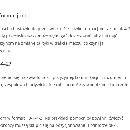
 formacjom
ności od ustawienia przeciwnika. Przeciwko formacjom takim jak 4-3
gdy przeciwko 4-4-2 może wymagać dostosowań, aby uniknąć
użynom na zmianę taktyki w trakcie meczu, co czyni ją
wych.
-4-2?
pieniu się na świadomości pozycyjnej, komunikacji i zrozumieniu
acę zespołową i indywidualne role, pomoże zawodnikom skutecznie
m w formacji 3-1-4-2. Na przykład, pomocnicy powinni ćwiczyć
obrońcy muszą skupić się na pozycjonowaniu i odbiorze piłki.