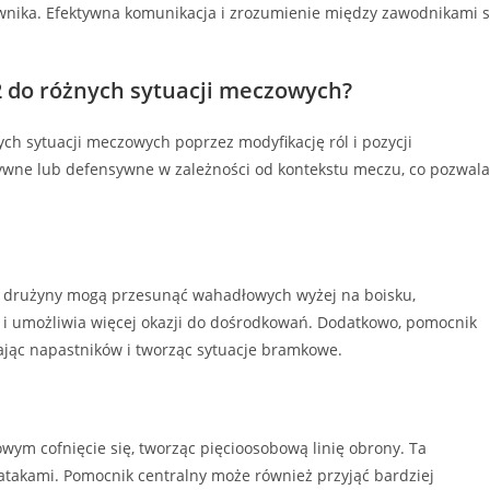
wnika. Efektywna komunikacja i zrozumienie między zawodnikami 
2 do różnych sytuacji meczowych?
ch sytuacji meczowych poprzez modyfikację ról i pozycji
ywne lub defensywne w zależności od kontekstu meczu, co pozwala
2, drużyny mogą przesunąć wahadłowych wyżej na boisku,
ć i umożliwia więcej okazji do dośrodkowań. Dodatkowo, pomocnik
ając napastników i tworząc sytuacje bramkowe.
wym cofnięcie się, tworząc pięcioosobową linię obrony. Ta
takami. Pomocnik centralny może również przyjąć bardziej