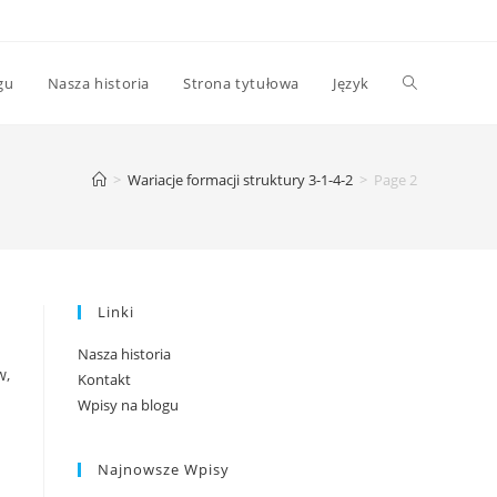
Toggle
gu
Nasza historia
Strona tytułowa
Język
website
>
Wariacje formacji struktury 3-1-4-2
>
Page 2
search
Linki
Nasza historia
w,
Kontakt
Wpisy na blogu
Najnowsze Wpisy