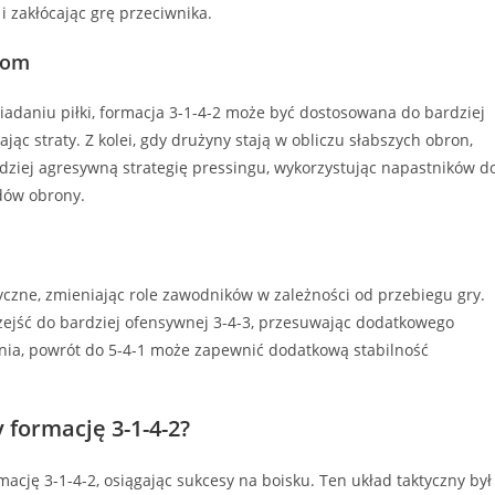
 zakłócając grę przeciwnika.
kom
iadaniu piłki, formacja 3-1-4-2 może być dostosowana do bardziej
ąc straty. Z kolei, gdy drużyny stają w obliczu słabszych obron,
ziej agresywną strategię pressingu, wykorzystując napastników d
ędów obrony.
zne, zmieniając role zawodników w zależności od przebiegu gry.
rzejść do bardziej ofensywnej 3-4-3, przesuwając dodatkowego
zenia, powrót do 5-4-1 może zapewnić dodatkową stabilność
 formację 3-1-4-2?
ację 3-1-4-2, osiągając sukcesy na boisku. Ten układ taktyczny był