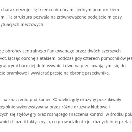
óry charakteryzuje się trzema obrońcami, jednym pomocnikiem
mi. Ta struktura pozwala na zrównoważone podejście między
 sytuacjach meczowych.
ię z obrońcy centralnego flankowanego przez dwóch szerszych
vot, łącząc obronę z atakiem, podczas gdy czterech pomocników je
 grającymi bardziej defensywnie i dwoma przesuwającymi się do
cje bramkowe i wywierać presję na obronę przeciwnika.
ąc na znaczeniu pod koniec XX wieku, gdy drużyny poszukiwały
zczególnie wykorzystywana przez różne drużyny klubowe i
ych się stylów gry oraz rosnącego znaczenia kontroli w środku pol
ich filozofii taktycznych, co prowadziło do jej różnych interpretac